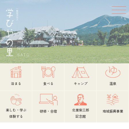
泊まる
食べる
キャンプ
温泉
楽しむ・学ぶ
北里柴三郎
研修・合宿
地域振興事業
体験する
記念館