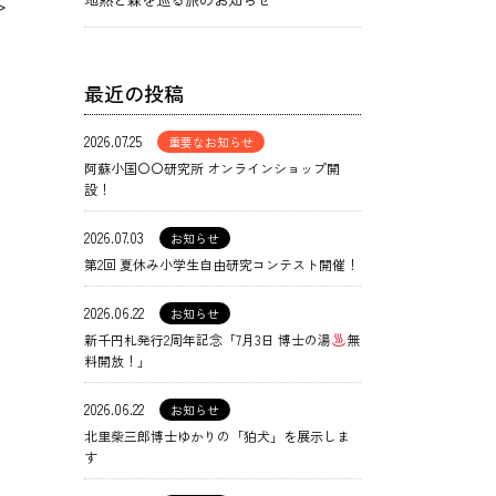
>
最近の投稿
2026.07.25
重要なお知らせ
阿蘇小国〇〇研究所 オンラインショップ開
設！
2026.07.03
お知らせ
第2回 夏休み小学生自由研究コンテスト開催！
2026.06.22
お知らせ
新千円札発行2周年記念「7月3日 博士の湯
無
料開放！」
2026.06.22
お知らせ
北里柴三郎博士ゆかりの「狛犬」を展示しま
す