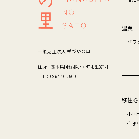
温泉
バラ
一般財団法人 学びやの里
住所：熊本県阿蘇郡小国町北里371-1
TEL：0967-46-5560
移住を
小国
住ま